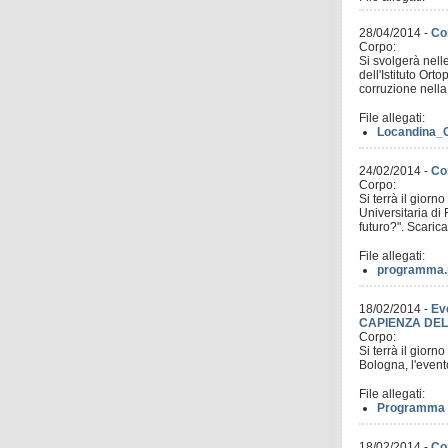
28/04/2014
-
Cor
Corpo:
Si svolgerà nell
dell'Istituto Or
corruzione nell
File allegati:
Locandina_
24/02/2014
-
Co
Corpo:
Si terrà il gior
Universitaria di
futuro?". Scari
File allegati:
programma.
18/02/2014
-
Ev
CAPIENZA DEL
Corpo:
Si terrà il giorn
Bologna, l'event
File allegati:
Programma e
18/02/2014
-
Co