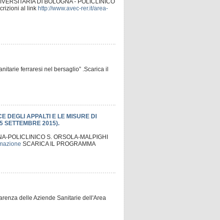
‐UNIVERSITARIA DI BOLOGNA ‐ POLICLINICO
rizioni al link
http://www.avec-rer.it/area-
tarie ferraresi nel bersaglio” .Scarica il
CE DEGLI APPALTI E LE MISURE DI
5 SETTEMBRE 2015).
NA-POLICLINICO S. ORSOLA-MALPIGHI
ormazione
SCARICA IL PROGRAMMA
arenza delle Aziende Sanitarie dell'Area