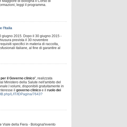
e Maggiore di Bologna il Corso di
formazioni, leggi il programma.
l’Italia
 30 giugno 2015. Dopo il 30 giugno 2015 -
 chiusura prevista il 30 novembre
uisiti specifici in materia di raccolta,
usionali italiane, al fine di garantire al
 per il Governo clinico
", realizzata
al Ministero della Salute nell'ambito del
onale
.I volumi, disponibili gratuitamente in
nteresse il
governo clinico
e il
ruolo dei
LOB.php/L/IT/IDPagina/7643?
re Viale della Fiera - Bolognal'evento