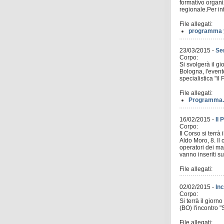
formativo organ
regionale.Per inf
File allegati:
programma y
23/03/2015
-
Se
Corpo:
Si svolgerà il g
Bologna, l'event
specialistica "il
File allegati:
Programma.
16/02/2015
-
Il 
Corpo:
Il Corso si terr
Aldo Moro, 8. Il 
operatori dei ma
vanno inseriti su
File allegati:
02/02/2015
-
Inc
Corpo:
Si terrà il gior
(BO) l'incontro "
File allegati: