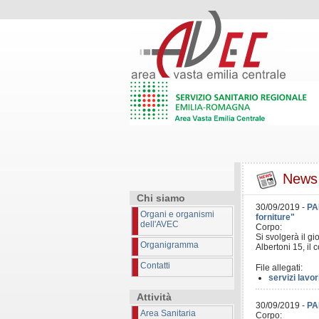
News
Chi siamo
30/09/2019
-
PA
Organi e organismi
forniture"
dell'AVEC
Corpo:
Si svolgerà il g
Organigramma
Albertoni 15, il
Contatti
File allegati:
servizi lavor
Attività
30/09/2019
-
PA
Area Sanitaria
Corpo: