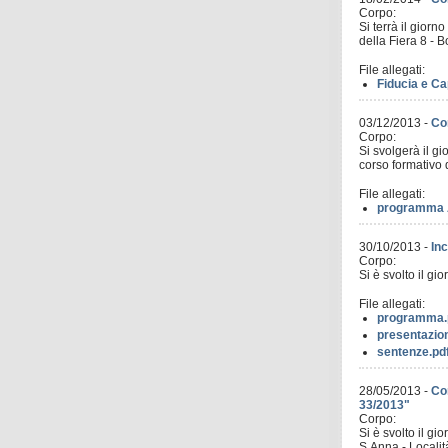
Corpo:
Si terrà il gior
della Fiera 8 - 
File allegati:
Fiducia e Ca
03/12/2013
-
Co
Corpo:
Si svolgerà il g
corso formativo 
File allegati:
programma 
30/10/2013
-
Inc
Corpo:
Si è svolto il gi
File allegati:
programma.
presentazion
sentenze.pd
28/05/2013
-
Cor
33/2013"
Corpo:
Si è svolto il g
S.Anna - Localit