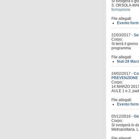
Si svolgerà il
S. ORSOLA‐MALPIG
formazione
File allegati:
Evento forma
22/03/2017
-
Sem
Corpo:
Si terrà il gior
programma
File allegati:
Nuti 28 Marz
24/02/2017
-
Co
PREVENZIONE 
Corpo:
14 MARZO 2017
AULE 1 e 2, pad.
File allegati:
Evento form
05/12/2016
-
Gi
Corpo:
Si svolgerà in d
Metropolitana. 
File allegati: