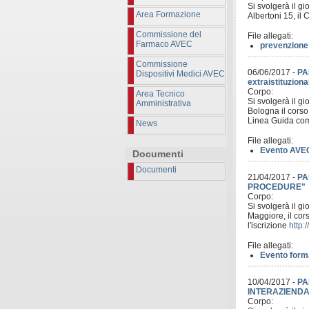
Si svolgerà il g
Area Formazione
Albertoni 15, il
Commissione del
File allegati:
Farmaco AVEC
prevenzione
Commissione
06/06/2017
-
PAF
Dispositivi Medici AVEC
extraistituziona
Corpo:
Area Tecnico
Si svolgerà il g
Amministrativa
Bologna il corso 
Linea Guida comu
News
File allegati:
Evento AVEC
Documenti
Documenti
21/04/2017
-
PA
PROCEDURE"
Corpo:
Si svolgerà il g
Maggiore, il c
l'iscrizione
http:
File allegati:
Evento form
10/04/2017
-
PA
INTERAZIENDA
Corpo: