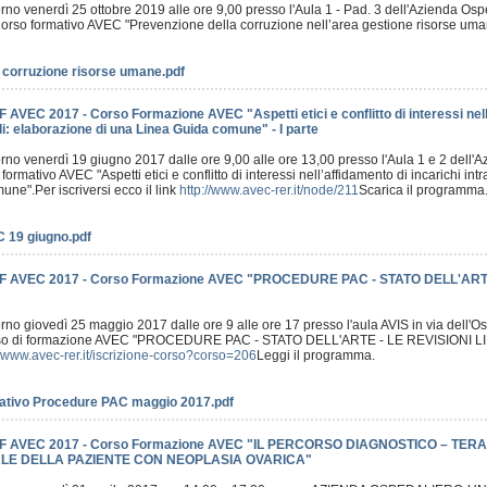
iorno venerdì 25 ottobre 2019 alle ore 9,00 presso l'Aula 1 - Pad. 3 dell'Azienda Osp
 Corso formativo AVEC "Prevenzione della corruzione nell’area gestione risorse um
 corruzione risorse umane.pdf
 AVEC 2017 - Corso Formazione AVEC "Aspetti etici e conflitto di interessi nell’
li: elaborazione di una Linea Guida comune" - I parte
iorno venerdì 19 giugno 2017 dalle ore 9,00 alle ore 13,00 presso l'Aula 1 e 2 dell'
formativo AVEC "Aspetti etici e conflitto di interessi nell’affidamento di incarichi int
ne".Per iscriversi ecco il link
http://www.avec-rer.it/node/211
Scarica il programma
 19 giugno.pdf
F AVEC 2017 - Corso Formazione AVEC "PROCEDURE PAC - STATO DELL'ARTE
iorno giovedì 25 maggio 2017 dalle ore 9 alle ore 17 presso l'aula AVIS in via del
orso di formazione AVEC "PROCEDURE PAC - STATO DELL'ARTE - LE REVISIONI
//www.avec-rer.it/iscrizione-corso?corso=206
Leggi il programma.
ativo Procedure PAC maggio 2017.pdf
F AVEC 2017 - Corso Formazione AVEC "IL PERCORSO DIAGNOSTICO – TER
LE DELLA PAZIENTE CON NEOPLASIA OVARICA"