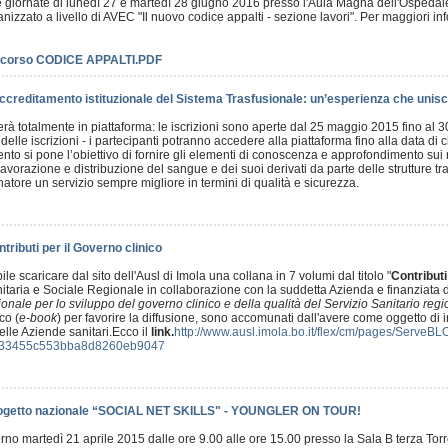
e giornate di lunedì 27 e martedì 28 giugno 2016 presso l'Aula Magna dell'Ospedal
izzato a livello di AVEC "Il nuovo codice appalti - sezione lavori". Per maggiori in
corso CODICE APPALTI.PDF
ccreditamento istituzionale del Sistema Trasfusionale: un’esperienza che unisce 
gerà totalmente in piattaforma: le iscrizioni sono aperte dal 25 maggio 2015 fino al
delle iscrizioni - i partecipanti potranno accedere alla piattaforma fino alla data di
to si pone l’obiettivo di fornire gli elementi di conoscenza e approfondimento sui req
vorazione e distribuzione del sangue e dei suoi derivati da parte delle strutture trasf
natore un servizio sempre migliore in termini di qualità e sicurezza.
tributi per il Governo clinico
le scaricare dal sito dell'Ausl di Imola una collana in 7 volumi dal titolo "
Contributi
itaria e Sociale Regionale in collaborazione con la suddetta Azienda e finanziata d
ale per lo sviluppo del governo clinico e della qualità del Servizio Sanitario regi
co (
e-book
) per favorire la diffusione, sono accomunati dall'avere come oggetto di i
lle Aziende sanitari.Ecco il
link.
http://www.ausl.imola.bo.it/flex/cm/pages/ServeB
933455c553bba8d8260eb9047
ogetto nazionale “SOCIAL NET SKILLS" - YOUNGLER ON TOUR!
iorno martedì 21 aprile 2015 dalle ore 9.00 alle ore 15.00 presso la Sala B terza Tor