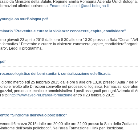
izzato da Ministero della Salute, Regione Emilia Romagna,Azienda Usl di Bolog
ormazioni ulteriori scrivere a:
Emanuela.Caliceti@ausl.bologna.it
oungle on tourBologna.pdf
minario "Prevenire e curare la violenza: conoscere, capire, condividere"
iorno giovedì 23 aprile 2015 dalle ore 8.30 alle ore 13.30 presso la Sala "Cesari" A
o formativo " Prevenire e curare la violenza: conoscere, capire, condividere" organ
 Faro". Leggi il programma.
pdf
Processo logistico dei beni sanitari: centralizzazione ed efficacia
à il giorno mercoledì 25 febbraio 2015 dalle ore 9 alle ore 13,30 presso l’Aula 7 del
corso è rivolto alle Direzioni coinvolte nel processo di logistica, Farmacisti, operatori
gazzini, personale tecnico e amministrativo. I posti assegnati per ogni Azienda di Are
l sito:
http://www.avec-rer.it/area-formazione
entro il 23 febbraio 2015.
ontro "Sindrome dell’ovaio policistico"
no venerdì 6 marzo 2015 dalle ore 20,00 alle ore 22,00 presso la Sala dello Zodiaco
Sindrome dell’ovaio policistico". Nell'area Formazione il link per l'iscrizione.