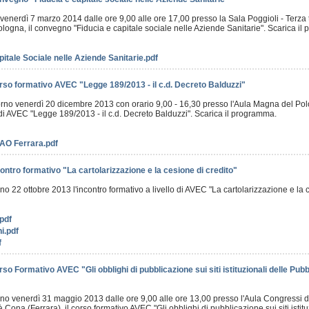
no venerdì 7 marzo 2014 dalle ore 9,00 alle ore 17,00 presso la Sala Poggioli - Terza
Bologna, il convegno "Fiducia e capitale sociale nelle Aziende Sanitarie". Scarica i
pitale Sociale nelle Aziende Sanitarie.pdf
rso formativo AVEC "Legge 189/2013 - il c.d. Decreto Balduzzi"
iorno venerdì 20 dicembre 2013 con orario 9,00 - 16,30 presso l'Aula Magna del Polo
di AVEC "Legge 189/2013 - il c.d. Decreto Balduzzi". Scarica il programma.
AO Ferrara.pdf
ontro formativo "La cartolarizzazione e la cesione di credito"
orno 22 ottobre 2013 l'incontro formativo a livello di AVEC "La cartolarizzazione e la 
pdf
i.pdf
f
so Formativo AVEC "Gli obblighi di pubblicazione sui siti istituzionali delle Pu
iorno venerdì 31 maggio 2013 dalle ore 9,00 alle ore 13,00 presso l'Aula Congressi d
à Cona (Ferrara), il corso formativo AVEC "Gli obblighi di pubblicazione sui siti isti