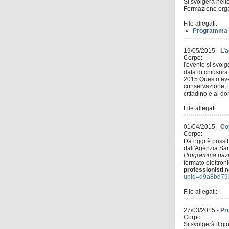
Si svolgerà nell
Formazione organ
File allegati:
Programma 
19/05/2015
-
L’a
Corpo:
l'evento si svol
data di chiusura 
2015.Questo even
conservazione, la
cittadino e al do
File allegati:
01/04/2015
-
Con
Corpo:
Da oggi è possibi
dall'Agenzia San
Programma nazion
formato elettroni
professionisti
ne
uniq=d9a8bd7
File allegati:
27/03/2015
-
Pr
Corpo:
Si svolgerà il g