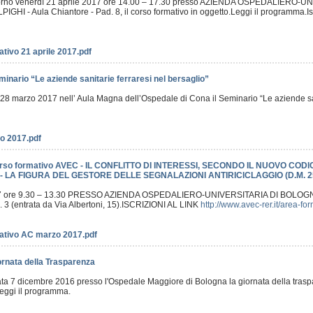
 giorno venerdì 21 aprile 2017 ore 14.00 – 17.30 presso AZIENDA OSPEDALIERO
HI - Aula Chiantore - Pad. 8, il corso formativo in oggetto.Leggi il programma.Isc
tivo 21 aprile 2017.pdf
inario “Le aziende sanitarie ferraresi nel bersaglio”
no 28 marzo 2017 nell’ Aula Magna dell’Ospedale di Cona il Seminario “Le aziende sani
o 2017.pdf
rso formativo AVEC - IL CONFLITTO DI INTERESSI, SECONDO IL NUOVO CODI
- LA FIGURA DEL GESTORE DELLE SEGNALAZIONI ANTIRICICLAGGIO (D.M. 2
 ore 9.30 – 13.30 PRESSO AZIENDA OSPEDALIERO-UNIVERSITARIA DI BOLOG
 3 (entrata da Via Albertoni, 15).ISCRIZIONI AL LINK
http://www.avec-rer.it/area-f
ativo AC marzo 2017.pdf
ornata della Trasparenza
ata 7 dicembre 2016 presso l'Ospedale Maggiore di Bologna la giornata della trasp
Leggi il programma.