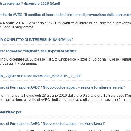
rasparenza 7 dicembre 2016 (5).pdf
inario AVEC "Il conflitto di interessi nel sistema di prevenzione della corruzion
ta 6 aprile 2016 il Seminario di AVEC "Il conflitto di interessi nel sistema di prevenz
o". Leggi il programma.
CONFLITTO DI INTERESSI IN SANITA'.pdf
so formativo "Vigilanza dei Dispositivi Medici"
iorno 6 dicembre 2016 presso l'Istituto Ortopedico Rizzoli di Bologna il Corso Forma
ci". Leggi il Programma.
igilanza Dispositivi Medici_6dic2016 _2_.pdf
rso di Formazione AVEC "Nuovo codice appalti - sezione forniture e servizi"
giorni martedì 21 e giovedì 23 giugno 2016 dalle ore 9,30 alle ore 16,30 presso l'
 di formazione a livello di AVEC dedicato al nuovo codice appalti - sezione fornitur
efinitivo.pdf
rso di Formazione AVEC "Nuovo codice appalti - sezione lavori"