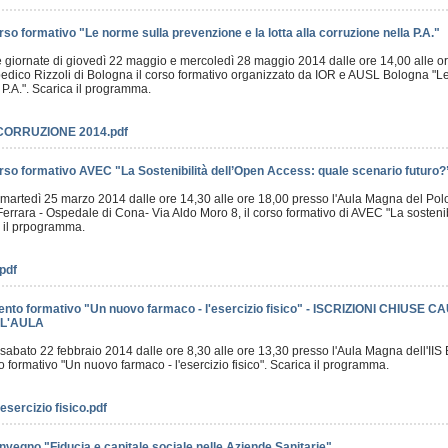
so formativo "Le norme sulla prevenzione e la lotta alla corruzione nella P.A."
e giornate di giovedì 22 maggio e mercoledì 28 maggio 2014 dalle ore 14,00 alle or
topedico Rizzoli di Bologna il corso formativo organizzato da IOR e AUSL Bologna "Le
a P.A.". Scarica il programma.
CORRUZIONE 2014.pdf
rso formativo AVEC "La Sostenibilità dell’Open Access: quale scenario futuro?
no martedì 25 marzo 2014 dalle ore 14,30 alle ore 18,00 presso l'Aula Magna del Pol
 Ferrara - Ospedale di Cona- Via Aldo Moro 8, il corso formativo di AVEC "La sosteni
ca il prpogramma.
pdf
ento formativo "Un nuovo farmaco - l'esercizio fisico" - ISCRIZIONI CHIUSE
L'AULA
o sabato 22 febbraio 2014 dalle ore 8,30 alle ore 13,30 presso l'Aula Magna dell'IIS B
o formativo "Un nuovo farmaco - l'esercizio fisico". Scarica il programma.
sercizio fisico.pdf
nvegno "Fiducia e capitale sociale nelle Aziende Sanitarie"