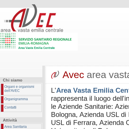
Avec
area vasta
Chi siamo
Organi e organismi
L'
Area Vasta Emilia Cen
dell'AVEC
rappresenta il luogo dell'i
Organigramma
le Aziende Sanitarie: Azi
Contatti
Bologna, Azienda USL di 
Attività
USL di Ferrara, Azienda 
Area Sanitaria