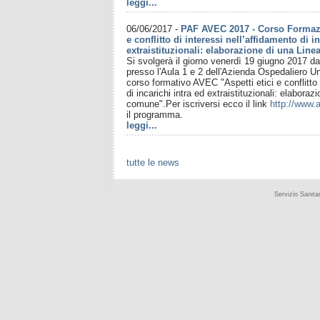
leggi...
06/06/2017
-
PAF AVEC 2017 - Corso Formazi
e conflitto di interessi nell’affidamento di i
extraistituzionali: elaborazione di una Line
Si svolgerà il giorno venerdì 19 giugno 2017 dal
presso l'Aula 1 e 2 dell'Azienda Ospedaliero Uni
corso formativo AVEC "Aspetti etici e conflitto 
di incarichi intra ed extraistituzionali: elabora
comune".Per iscriversi ecco il link
http://www.a
il programma.
leggi...
tutte le news
Servizio Sanit